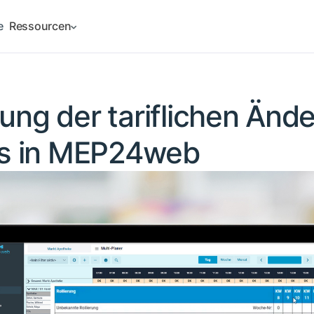
e
Ressourcen
ng der tariflichen Änd
As in MEP24web