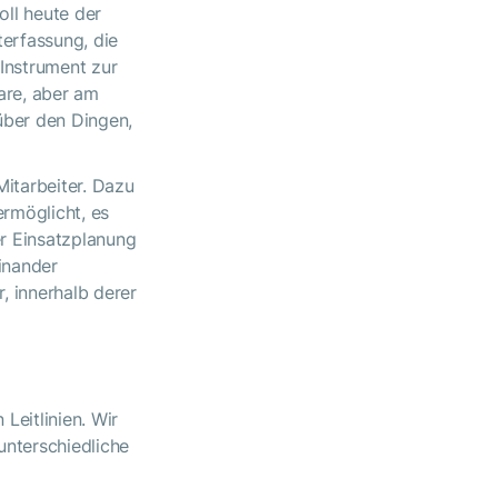
oll heute der
erfassung, die
 Instrument zur
are, aber am
über den Dingen,
Mitarbeiter. Dazu
rmöglicht, es
er Einsatzplanung
einander
, innerhalb derer
eitlinien. Wir
nterschiedliche