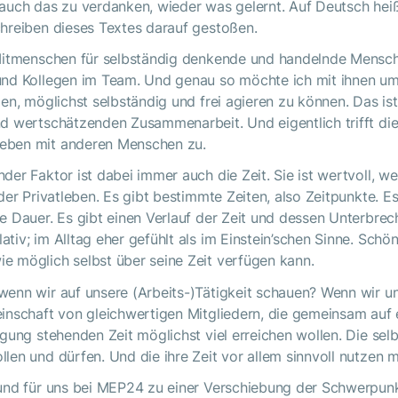
auch das zu verdanken, wieder was gelernt. Auf Deutsch heißt
chreiben dieses Textes darauf gestoßen.
 Mitmenschen für selbständig denkende und handelnde Mensch
und Kollegen im Team. Und genau so möchte ich mit ihnen u
zen, möglichst selbständig und frei agieren zu können. Das ist
d wertschätzenden Zusammenarbeit. Und eigentlich trifft die
eben mit anderen Menschen zu.
der Faktor ist dabei immer auch die Zeit. Sie ist wertvoll, w
oder Privatleben. Es gibt bestimmte Zeiten, also Zeitpunkte. E
e Dauer. Es gibt einen Verlauf der Zeit und dessen Unterbrech
iv; im Alltag eher gefühlt als im Einstein’schen Sinne. Schön 
e möglich selbst über seine Zeit verfügen kann.
wenn wir auf unsere (Arbeits-)Tätigkeit schauen? Wenn wir u
inschaft von gleichwertigen Mitgliedern, die gemeinsam auf ei
ügung stehenden Zeit möglichst viel erreichen wollen. Die sel
len und dürfen. Und die ihre Zeit vor allem sinnvoll nutzen 
 und für uns bei MEP24 zu einer Verschiebung der Schwerpun