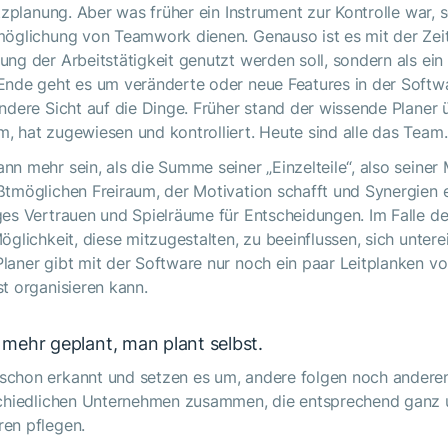
tzplanung. Aber was früher ein Instrument zur Kontrolle war, s
möglichung von Teamwork dienen. Genauso ist es mit der Zeit
ng der Arbeitstätigkeit genutzt werden soll, sondern als ein
Ende geht es um veränderte oder neue Features in der Softw
ndere Sicht auf die Dinge. Früher stand der wissende Planer 
, hat zugewiesen und kontrolliert. Heute sind alle das Team.
n mehr sein, als die Summe seiner „Einzelteile“, also seiner 
ßtmöglichen Freiraum, der Motivation schafft und Synergien e
ges Vertrauen und Spielräume für Entscheidungen. Im Falle d
öglichkeit, diese mitzugestalten, zu beeinflussen, sich unter
aner gibt mit der Software nur noch ein paar Leitplanken vor
t organisieren kann.
 mehr geplant, man plant selbst.
chon erkannt und setzen es um, andere folgen noch anderen L
schiedlichen Unternehmen zusammen, die entsprechend ganz u
en pflegen.